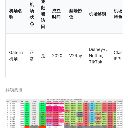
免
机
翻
机场名
场
成立
翻墙协
机场
墙
机场解锁
称
状
时间
议
特色
访
态
问
Disney+,
Gatern
正
Clash,
是
2020
V2Ray
Netflix,
机场
常
IEPL
TikTok
解锁测速