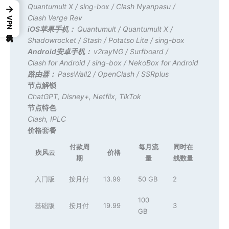
Quantumult X
/
sing-box
/
Clash Nyanpasu
/
→
Clash Verge Rev
VPN机场目录
iOS苹果手机：
Quantumult
/
Quantumult X
/
Shadowrocket
/
Stash
/
Potatso Lite
/
sing-box
Android安卓手机：
v2rayNG
/
Surfboard
/
Clash for Android
/
sing-box
/
NekoBox for Android
路由器：
PassWall2
/
OpenClash
/
SSRplus
节点解锁
ChatGPT
,
Disney+
,
Netflix
,
TikTok
节点特色
Clash
,
IPLC
价格套餐
付款周
每月流
同时在
疾风云
价格
期
量
线数量
入门版
按月付
13.99
50 GB
2
100
基础版
按月付
19.99
3
GB