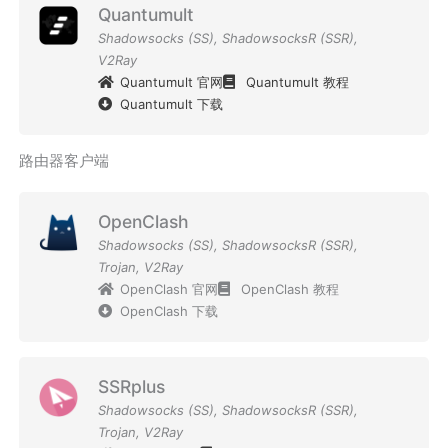
Quantumult
Shadowsocks (SS)
,
ShadowsocksR (SSR)
,
V2Ray
Quantumult 官网
Quantumult 教程
Quantumult 下载
路由器客户端
OpenClash
Shadowsocks (SS)
,
ShadowsocksR (SSR)
,
Trojan
,
V2Ray
OpenClash 官网
OpenClash 教程
OpenClash 下载
SSRplus
Shadowsocks (SS)
,
ShadowsocksR (SSR)
,
Trojan
,
V2Ray