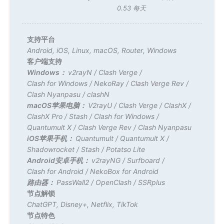
0.53 每天
支持平台
Android
,
iOS
,
Linux
,
macOS
,
Router
,
Windows
客户端支持
Windows：
v2rayN
/
Clash Verge
/
Clash for Windows
/
NekoRay
/
Clash Verge Rev
/
Clash Nyanpasu
/
clashN
macOS苹果电脑：
V2rayU
/
Clash Verge
/
ClashX
/
ClashX Pro
/
Stash
/
Clash for Windows
/
Quantumult X
/
Clash Verge Rev
/
Clash Nyanpasu
iOS苹果手机：
Quantumult
/
Quantumult X
/
Shadowrocket
/
Stash
/
Potatso Lite
Android安卓手机：
v2rayNG
/
Surfboard
/
Clash for Android
/
NekoBox for Android
路由器：
PassWall2
/
OpenClash
/
SSRplus
节点解锁
ChatGPT
,
Disney+
,
Netflix
,
TikTok
节点特色