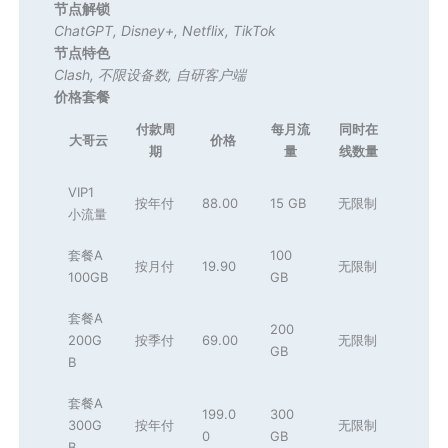
节点解锁
ChatGPT
,
Disney+
,
Netflix
,
TikTok
节点特色
Clash
,
不限设备数
,
自研客户端
价格套餐
付款周
每月流
同时在
大哥云
价格
期
量
线数量
VIP1
按年付
88.00
15 GB
无限制
小流量
套餐A
100
按月付
19.90
无限制
100GB
GB
套餐A
200
200G
按季付
69.00
无限制
GB
B
套餐A
199.0
300
300G
按年付
无限制
0
GB
B