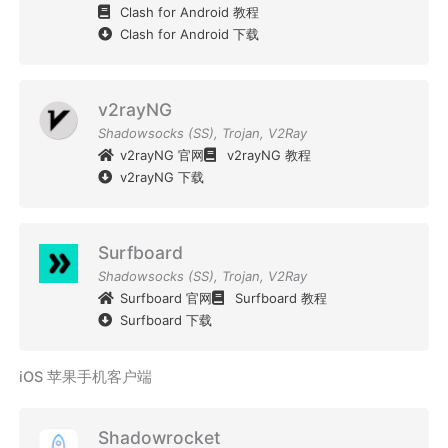
Clash for Android 教程
Clash for Android 下载
v2rayNG
Shadowsocks (SS)
,
Trojan
,
V2Ray
v2rayNG 官网
v2rayNG 教程
v2rayNG 下载
Surfboard
Shadowsocks (SS)
,
Trojan
,
V2Ray
Surfboard 官网
Surfboard 教程
Surfboard 下载
iOS 苹果手机客户端
Shadowrocket