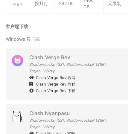
1460
Large
按月付
292.00
无限制
GB
客户端下载
Windows 客户端
Clash Verge Rev
Shadowsocks (SS)
,
ShadowsocksR (SSR)
,
Trojan
,
V2Ray
Clash Verge Rev 官网
Clash Verge Rev 教程
Clash Verge Rev 下载
Clash Nyanpasu
Shadowsocks (SS)
,
ShadowsocksR (SSR)
,
Trojan
,
V2Ray
Clash Nyanpasu 官网