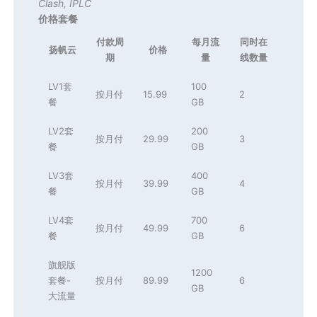
Clash
,
IPLC
价格套餐
付款周
每月流
同时在
扬帆云
价格
期
量
线数量
LV1套
100
按月付
15.99
2
餐
GB
LV2套
200
按月付
29.99
3
餐
GB
LV3套
400
按月付
39.99
4
餐
GB
LV4套
700
按月付
49.99
6
餐
GB
旗舰版
1200
套餐-
按月付
89.99
6
GB
大流量