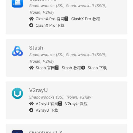
Shadowsocks (SS)
,
ShadowsocksR (SSR)
,
Trojan
,
V2Ray
ClashX Pro 官网
ClashX Pro 教程
ClashX Pro 下载
Stash
Shadowsocks (SS)
,
ShadowsocksR (SSR)
,
Trojan
,
V2Ray
Stash 官网
Stash 教程
Stash 下载
V2rayU
Shadowsocks (SS)
,
Trojan
,
V2Ray
V2rayU 官网
V2rayU 教程
V2rayU 下载
Quantumult X