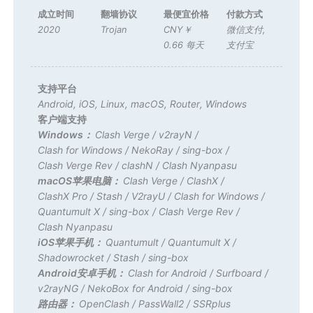
成立时间
翻墙协议
最便宜价格
付款方式
2020
Trojan
CNY￥
微信支付
,
0.66 每天
支付宝
支持平台
Android
,
iOS
,
Linux
,
macOS
,
Router
,
Windows
客户端支持
Windows：
Clash Verge
/
v2rayN
/
Clash for Windows
/
NekoRay
/
sing-box
/
Clash Verge Rev
/
clashN
/
Clash Nyanpasu
macOS苹果电脑：
Clash Verge
/
ClashX
/
ClashX Pro
/
Stash
/
V2rayU
/
Clash for Windows
/
Quantumult X
/
sing-box
/
Clash Verge Rev
/
Clash Nyanpasu
iOS苹果手机：
Quantumult
/
Quantumult X
/
Shadowrocket
/
Stash
/
sing-box
Android安卓手机：
Clash for Android
/
Surfboard
/
v2rayNG
/
NekoBox for Android
/
sing-box
路由器：
OpenClash
/
PassWall2
/
SSRplus