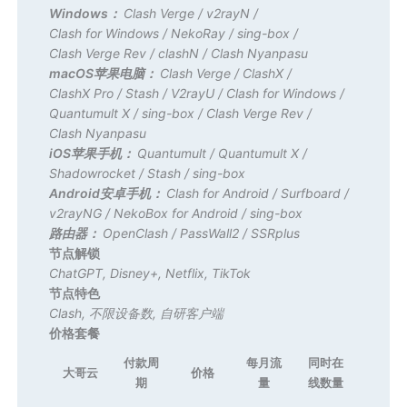
Windows：
Clash Verge
/
v2rayN
/
Clash for Windows
/
NekoRay
/
sing-box
/
Clash Verge Rev
/
clashN
/
Clash Nyanpasu
macOS苹果电脑：
Clash Verge
/
ClashX
/
ClashX Pro
/
Stash
/
V2rayU
/
Clash for Windows
/
Quantumult X
/
sing-box
/
Clash Verge Rev
/
Clash Nyanpasu
iOS苹果手机：
Quantumult
/
Quantumult X
/
Shadowrocket
/
Stash
/
sing-box
Android安卓手机：
Clash for Android
/
Surfboard
/
v2rayNG
/
NekoBox for Android
/
sing-box
路由器：
OpenClash
/
PassWall2
/
SSRplus
节点解锁
ChatGPT
,
Disney+
,
Netflix
,
TikTok
节点特色
Clash
,
不限设备数
,
自研客户端
价格套餐
付款周
每月流
同时在
大哥云
价格
期
量
线数量