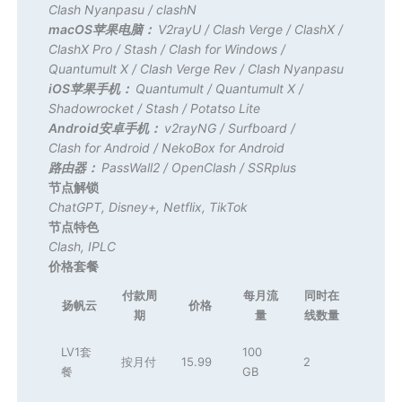
Clash Nyanpasu
/
clashN
macOS苹果电脑：
V2rayU
/
Clash Verge
/
ClashX
/
ClashX Pro
/
Stash
/
Clash for Windows
/
Quantumult X
/
Clash Verge Rev
/
Clash Nyanpasu
iOS苹果手机：
Quantumult
/
Quantumult X
/
Shadowrocket
/
Stash
/
Potatso Lite
Android安卓手机：
v2rayNG
/
Surfboard
/
Clash for Android
/
NekoBox for Android
路由器：
PassWall2
/
OpenClash
/
SSRplus
节点解锁
ChatGPT
,
Disney+
,
Netflix
,
TikTok
节点特色
Clash
,
IPLC
价格套餐
付款周
每月流
同时在
扬帆云
价格
期
量
线数量
LV1套
100
按月付
15.99
2
餐
GB