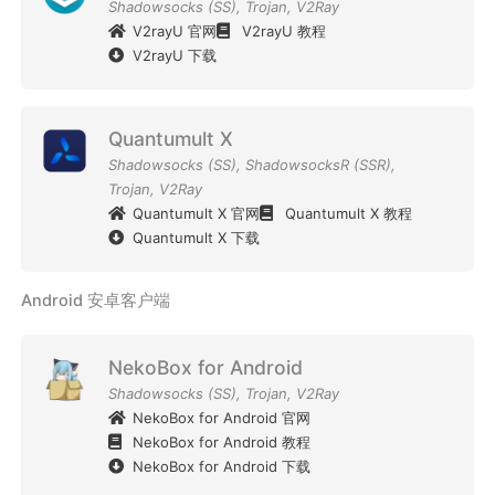
Shadowsocks (SS)
,
Trojan
,
V2Ray
V2rayU 官网
V2rayU 教程
V2rayU 下载
Quantumult X
Shadowsocks (SS)
,
ShadowsocksR (SSR)
,
Trojan
,
V2Ray
Quantumult X 官网
Quantumult X 教程
Quantumult X 下载
Android 安卓客户端
NekoBox for Android
Shadowsocks (SS)
,
Trojan
,
V2Ray
NekoBox for Android 官网
NekoBox for Android 教程
NekoBox for Android 下载