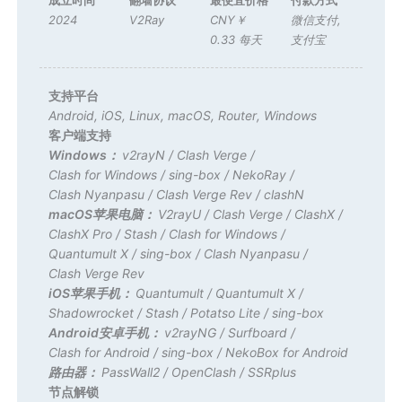
2024
V2Ray
CNY￥
微信支付
,
0.33 每天
支付宝
支持平台
Android
,
iOS
,
Linux
,
macOS
,
Router
,
Windows
客户端支持
Windows：
v2rayN
/
Clash Verge
/
Clash for Windows
/
sing-box
/
NekoRay
/
Clash Nyanpasu
/
Clash Verge Rev
/
clashN
macOS苹果电脑：
V2rayU
/
Clash Verge
/
ClashX
/
ClashX Pro
/
Stash
/
Clash for Windows
/
Quantumult X
/
sing-box
/
Clash Nyanpasu
/
Clash Verge Rev
iOS苹果手机：
Quantumult
/
Quantumult X
/
Shadowrocket
/
Stash
/
Potatso Lite
/
sing-box
Android安卓手机：
v2rayNG
/
Surfboard
/
Clash for Android
/
sing-box
/
NekoBox for Android
路由器：
PassWall2
/
OpenClash
/
SSRplus
节点解锁