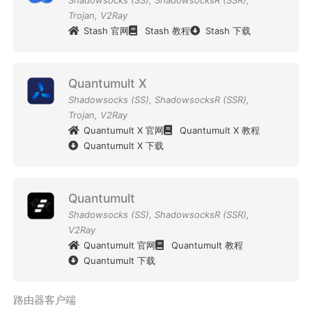
Trojan
,
V2Ray
Stash 官网
Stash 教程
Stash 下载
Quantumult X
Shadowsocks (SS)
,
ShadowsocksR (SSR)
,
Trojan
,
V2Ray
Quantumult X 官网
Quantumult X 教程
Quantumult X 下载
Quantumult
Shadowsocks (SS)
,
ShadowsocksR (SSR)
,
V2Ray
Quantumult 官网
Quantumult 教程
Quantumult 下载
路由器客户端