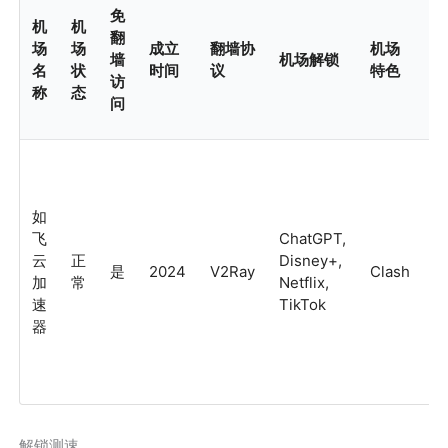
免
机
机
翻
场
场
成立
翻墙协
机场
墙
机场解锁
名
状
时间
议
特色
访
称
态
问
如
A
飞
ChatGPT,
i
云
正
Disney+,
Li
是
2024
V2Ray
Clash
加
常
Netflix,
m
速
TikTok
R
器
W
解锁测速