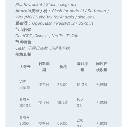
Shadowrocket
/
Stash
/
sing-box
Android安卓手机：
Clash for Android
/
Surfboard
/
v2rayNG
/
NekoBox for Android
/
sing-box
路由器：
OpenClash
/
PassWall2
/
SSRplus
节点解锁
ChatGPT
,
Disney+
,
Netflix
,
TikTok
节点特色
Clash
,
不限设备数
,
自研客户端
价格套餐
付款周
每月流
同时在
大哥云
价格
期
量
线数量
VIP1
按年付
88.00
15 GB
无限制
小流量
套餐A
100
按月付
19.90
无限制
100GB
GB
套餐A
200
200G
按季付
69.00
无限制
GB