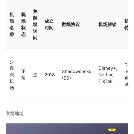
免
机
机
翻
场
场
成立
机场
墙
翻墙协议
机场解锁
名
状
时间
特色
访
称
态
问
少
Clas
数
Disney+,
正
Shadowsocks
IEPL
派
是
2018
Netflix,
常
(SS)
免费
机
TikTok
试用
场
官网地址