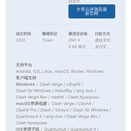
信支付。
大哥云评测及最
新官网
成立时间
翻墙协议
最便宜价格
付款方式
2020
Trojan
CNY￥
微信支付
,
0.66 每天
支付宝
支持平台
Android
,
iOS
,
Linux
,
macOS
,
Router
,
Windows
客户端支持
Windows：
Clash Verge
/
v2rayN
/
Clash for Windows
/
NekoRay
/
sing-box
/
Clash Verge Rev
/
clashN
/
Clash Nyanpasu
macOS苹果电脑：
Clash Verge
/
ClashX
/
ClashX Pro
/
Stash
/
V2rayU
/
Clash for Windows
/
Quantumult X
/
sing-box
/
Clash Verge Rev
/
Clash Nyanpasu
iOS苹果手机：
Quantumult
/
Quantumult X
/