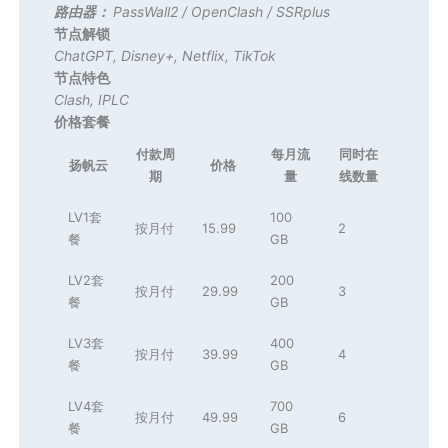
路由器：
PassWall2
/
OpenClash
/
SSRplus
节点解锁
ChatGPT
,
Disney+
,
Netflix
,
TikTok
节点特色
Clash
,
IPLC
价格套餐
付款周
每月流
同时在
扬帆云
价格
期
量
线数量
LV1套
100
按月付
15.99
2
餐
GB
LV2套
200
按月付
29.99
3
餐
GB
LV3套
400
按月付
39.99
4
餐
GB
LV4套
700
按月付
49.99
6
餐
GB