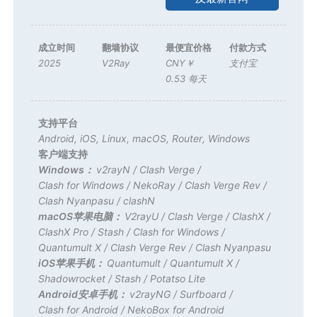
成立时间
翻墙协议
最便宜价格
付款方式
2025
V2Ray
CNY￥
支付宝
0.53 每天
支持平台
Android
,
iOS
,
Linux
,
macOS
,
Router
,
Windows
客户端支持
Windows：
v2rayN
/
Clash Verge
/
Clash for Windows
/
NekoRay
/
Clash Verge Rev
/
Clash Nyanpasu
/
clashN
macOS苹果电脑：
V2rayU
/
Clash Verge
/
ClashX
/
ClashX Pro
/
Stash
/
Clash for Windows
/
Quantumult X
/
Clash Verge Rev
/
Clash Nyanpasu
iOS苹果手机：
Quantumult
/
Quantumult X
/
Shadowrocket
/
Stash
/
Potatso Lite
Android安卓手机：
v2rayNG
/
Surfboard
/
Clash for Android
/
NekoBox for Android