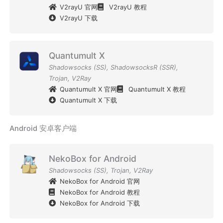
V2rayU 官网
V2rayU 教程
V2rayU 下载
Quantumult X
Shadowsocks (SS)
,
ShadowsocksR (SSR)
,
Trojan
,
V2Ray
Quantumult X 官网
Quantumult X 教程
Quantumult X 下载
Android 安卓客户端
NekoBox for Android
Shadowsocks (SS)
,
Trojan
,
V2Ray
NekoBox for Android 官网
NekoBox for Android 教程
NekoBox for Android 下载