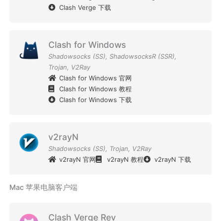
Clash Verge 下载
Clash for Windows
Shadowsocks (SS)
,
ShadowsocksR (SSR)
,
Trojan
,
V2Ray
Clash for Windows 官网
Clash for Windows 教程
Clash for Windows 下载
v2rayN
Shadowsocks (SS)
,
Trojan
,
V2Ray
v2rayN 官网
v2rayN 教程
v2rayN 下载
Mac 苹果电脑客户端
Clash Verge Rev