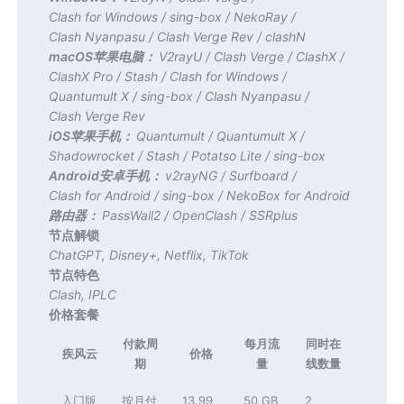
Clash for Windows
/
sing-box
/
NekoRay
/
Clash Nyanpasu
/
Clash Verge Rev
/
clashN
macOS苹果电脑：
V2rayU
/
Clash Verge
/
ClashX
/
ClashX Pro
/
Stash
/
Clash for Windows
/
Quantumult X
/
sing-box
/
Clash Nyanpasu
/
Clash Verge Rev
iOS苹果手机：
Quantumult
/
Quantumult X
/
Shadowrocket
/
Stash
/
Potatso Lite
/
sing-box
Android安卓手机：
v2rayNG
/
Surfboard
/
Clash for Android
/
sing-box
/
NekoBox for Android
路由器：
PassWall2
/
OpenClash
/
SSRplus
节点解锁
ChatGPT
,
Disney+
,
Netflix
,
TikTok
节点特色
Clash
,
IPLC
价格套餐
付款周
每月流
同时在
疾风云
价格
期
量
线数量
入门版
按月付
13.99
50 GB
2