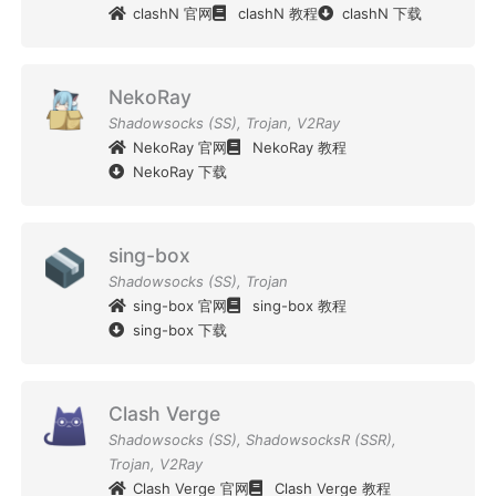
clashN 官网
clashN 教程
clashN 下载
NekoRay
Shadowsocks (SS)
,
Trojan
,
V2Ray
NekoRay 官网
NekoRay 教程
NekoRay 下载
sing-box
Shadowsocks (SS)
,
Trojan
sing-box 官网
sing-box 教程
sing-box 下载
Clash Verge
Shadowsocks (SS)
,
ShadowsocksR (SSR)
,
Trojan
,
V2Ray
Clash Verge 官网
Clash Verge 教程