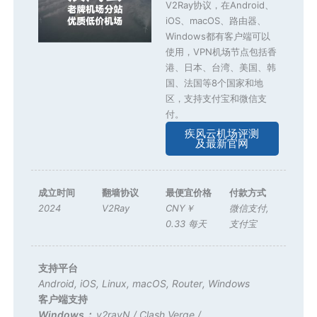
V2Ray协议，在Android、
iOS、macOS、路由器、
Windows都有客户端可以
使用，VPN机场节点包括香
港、日本、台湾、美国、韩
国、法国等8个国家和地
区，支持支付宝和微信支
付。
疾风云机场评测
及最新官网
成立时间
翻墙协议
最便宜价格
付款方式
2024
V2Ray
CNY￥
微信支付
,
0.33 每天
支付宝
支持平台
Android
,
iOS
,
Linux
,
macOS
,
Router
,
Windows
客户端支持
Windows：
v2rayN
/
Clash Verge
/