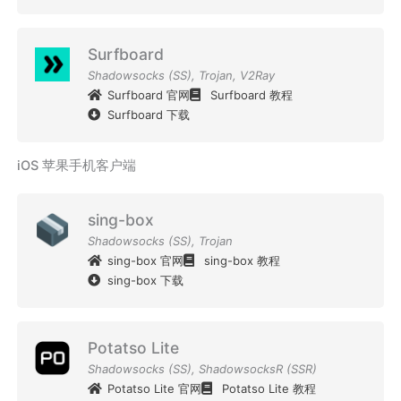
Surfboard
Shadowsocks (SS)
,
Trojan
,
V2Ray
Surfboard 官网
Surfboard 教程
Surfboard 下载
iOS 苹果手机客户端
sing-box
Shadowsocks (SS)
,
Trojan
sing-box 官网
sing-box 教程
sing-box 下载
Potatso Lite
Shadowsocks (SS)
,
ShadowsocksR (SSR)
Potatso Lite 官网
Potatso Lite 教程