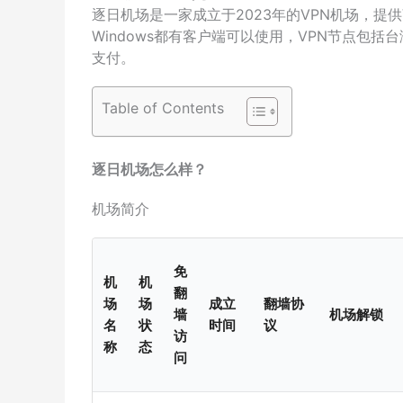
逐日机场是一家成立于2023年的VPN机场，提供V2R
Windows都有客户端可以使用，VPN节点包
支付。
Table of Contents
逐日机场怎么样？
机场简介
免
机
机
翻
场
场
成立
翻墙协
墙
机场解锁
名
状
时间
议
访
称
态
问