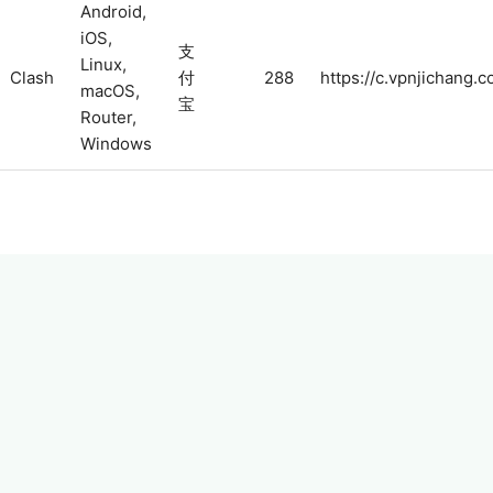
Android,
iOS,
支
Linux,
Clash
付
288
https://c.vpnjichang.c
macOS,
宝
Router,
Windows